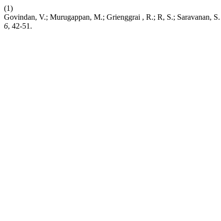
(1)
Govindan, V.; Murugappan, M.; Grienggrai , R.; R, S.; Saravanan, 
6
, 42-51.